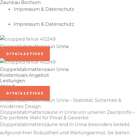
Zaunbau Bochum
Zum
Impressum & Datenschutz
Inhalt
springen
Impressum & Datenschutz
Doppelstabmattenzaun Unna
0176/42271503
Doppelstabmattenzaun Unna
Kostenloses Angebot
Leistungen
Ablauf
0176/42271503
Doppelstabmattenzaun Unna – Stabilität, Sicherheit &
modernes Design
Doppelstabmattenzäune in Unna von unseren Zaunprofis –
Die perfekte Wahl für Privat & Gewerbe
Doppelstabmattenzäune sind in Unna besonders beliebt
aufgrund ihrer Robustheit und Wartungsarmut. Sie bieten