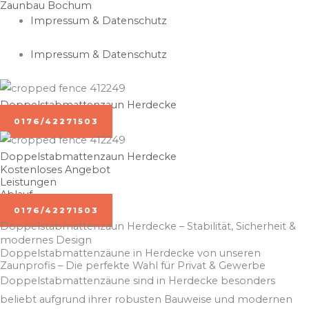
Zaunbau Bochum
Zum
Impressum & Datenschutz
Inhalt
springen
Impressum & Datenschutz
Doppelstabmattenzaun Herdecke
0176/42271503
Doppelstabmattenzaun Herdecke
Kostenloses Angebot
Leistungen
Ablauf
0176/42271503
Doppelstabmattenzaun Herdecke – Stabilität, Sicherheit &
modernes Design
Doppelstabmattenzäune in Herdecke von unseren
Zaunprofis – Die perfekte Wahl für Privat & Gewerbe
Doppelstabmattenzäune sind in Herdecke besonders
beliebt aufgrund ihrer robusten Bauweise und modernen