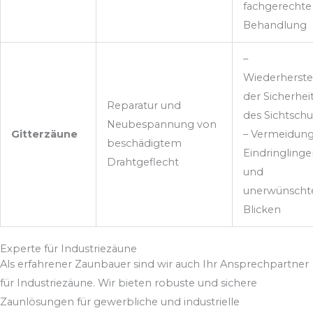
fachgerechte
Behandlung
–
Wiederherste
der Sicherhei
Reparatur und
des Sichtschu
Neubespannung von
Gitterzäune
– Vermeidun
beschädigtem
Eindringlinge
Drahtgeflecht
und
unerwünscht
Blicken
Experte für Industriezäune
Als erfahrener Zaunbauer sind wir auch Ihr Ansprechpartner
für Industriezäune. Wir bieten robuste und sichere
Zaunlösungen für gewerbliche und industrielle