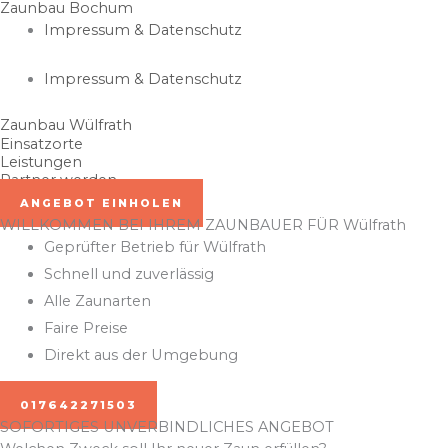
Zaunbau Bochum
Zum
Impressum & Datenschutz
Inhalt
springen
Impressum & Datenschutz
Zaunbau Wülfrath
Einsatzorte
Leistungen
Partner werden
ANGEBOT EINHOLEN
WILLKOMMEN BEI IHREM ZAUNBAUER FÜR Wülfrath
Geprüfter Betrieb für Wülfrath
Schnell und zuverlässig
Alle Zaunarten
Faire Preise
Direkt aus der Umgebung
017642271503
SOFORTIGES UNVERBINDLICHES ANGEBOT