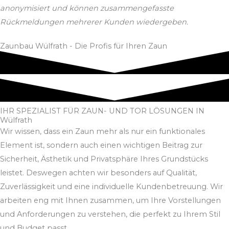
anonymisiert und können zusammengefasste
Rückmeldungen mehrerer Kunden wiedergeben.
Zaunbau Wülfrath - Die Profis für Ihren Zaun
IHR SPEZIALIST FÜR ZAUN- UND TOR LÖSUNGEN IN
Wülfrath
Wir wissen, dass ein Zaun mehr als nur ein funktionales
Element ist, sondern auch einen wichtigen Beitrag zur
Sicherheit, Ästhetik und Privatsphäre Ihres Grundstücks
leistet. Deswegen achten wir besonders auf Qualität,
Zuverlässigkeit und eine individuelle Kundenbetreuung. Wir
arbeiten eng mit Ihnen zusammen, um Ihre Vorstellungen
und Anforderungen zu verstehen, die perfekt zu Ihrem Stil
und Budget passt.